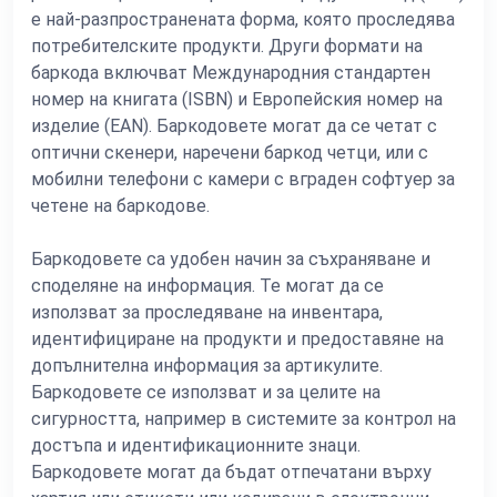
е най-разпространената форма, която проследява
потребителските продукти. Други формати на
баркода включват Международния стандартен
номер на книгата (ISBN) и Европейския номер на
изделие (EAN). Баркодовете могат да се четат с
оптични скенери, наречени баркод четци, или с
мобилни телефони с камери с вграден софтуер за
четене на баркодове.
Баркодовете са удобен начин за съхраняване и
споделяне на информация. Те могат да се
използват за проследяване на инвентара,
идентифициране на продукти и предоставяне на
допълнителна информация за артикулите.
Баркодовете се използват и за целите на
сигурността, например в системите за контрол на
достъпа и идентификационните знаци.
Баркодовете могат да бъдат отпечатани върху