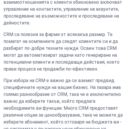
взаимоотношенията с клиенти обикновено включват
управление на контактите, управление на акаунтите,
проследяване на възможностите и проследяване на
дейностите.
CRM са полезни за фирми от всякакъв размер. Те
помагат на компаниите да следят клиентите си и да
разбират по-добре техните нужди. Освен това CRM
могат да автоматизират задачи като генериране на
потенциални клиенти и последващи действия, което
прави процеса на продажби по-ефективен.
При избора на CRM е важно да се вземат предвид
специфичните нужди на вашия бизнес. На пазара има
голямо разнообразие от CRM, така че е изключително
важно да изберете такъв, който предлага
необходимите ви функции. Много CRM предоставят
различни опции за ценообразуване, така че можете да
изберете абонамент, който отговаря на бюджета ви -
но системата с по-високи цени обикновено се