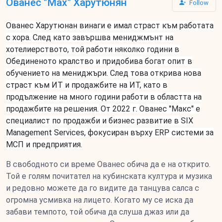
Ованес "Max" Харутюнян
Follow
Ованес Харутюнан винаги е имал страст към работата
с хора. След като завършва мениджмънт на
хотелиерството, той работи няколко години в
Обединеното кралство и придобива богат опит в
обучението на мениджъри. След това открива нова
страст към ИТ и продажбите на ИТ, като в
продължение на много години работи в областта на
продажбите на решения. От 2022 г. Ованес "Макс" е
специалист по продажби и бизнес развитие в SIX
Management Services, фокусиран върху ERP системи за
МСП и предприятия.
В свободното си време Ованес обича да е на открито.
Той е голям почитател на кубинската култура и музика
и редовно можете да го видите да танцува салса с
огромна усмивка на лицето. Когато му се иска да
забави темпото, той обича да слуша джаз или да