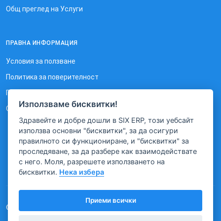
Общ преглед на Услуги
ПРАВНА ИНФОРМАЦИЯ
Условия за ползване
Политика за поверителност
Политика за използване на бисквитки
Използваме бисквитки!
Отказ от отговорност
Здравейте и добре дошли в SIX ERP, този уебсайт
използва основни "бисквитки", за да осигури
правилното си функциониране, и "бисквитки" за
проследяване, за да разбере как взаимодействате
с него. Моля, разрешете използването на
бисквитки.
Нека избера
Приеми всички
© 2026 SIX. Всички права запазени.