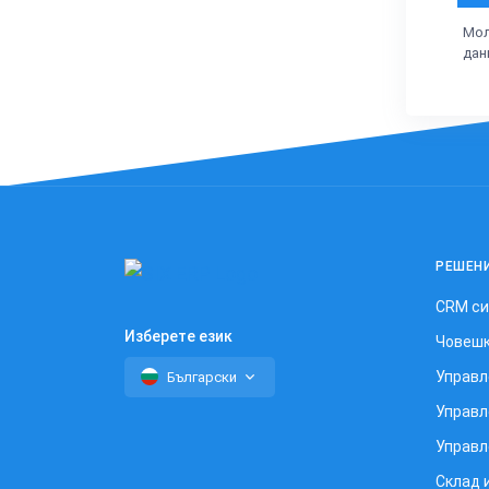
Мол
дан
РЕШЕН
CRM с
Изберете език
Човешк
Управл
Български
Управл
Управл
Склад 