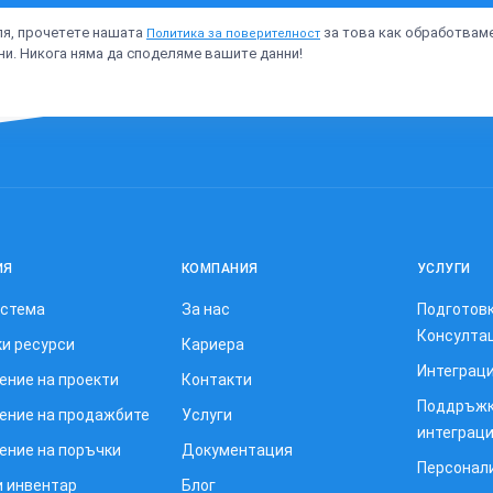
я, прочетете нашата
за това как обработвам
Политика за поверителност
ни. Никога няма да споделяме вашите данни!
ИЯ
КОМПАНИЯ
УСЛУГИ
истема
За нас
Подготовк
Консулта
и ресурси
Кариера
Интеграци
ение на проекти
Контакти
Поддръжк
ение на продажбите
Услуги
интеграц
ение на поръчки
Документация
Персонал
и инвентар
Блог